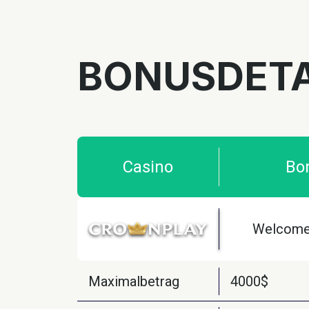
BONUSDETA
Casino
Bo
Welcome
Maximalbetrag
4000$