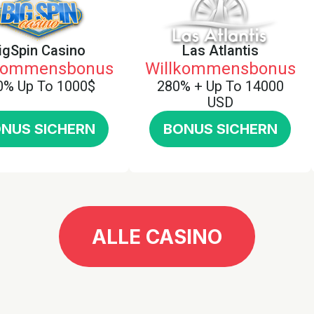
igSpin Casino
Las Atlantis
lkommensbonus
Willkommensbonus
0% Up To 1000$
280% + Up To 14000
USD
NUS SICHERN
BONUS SICHERN
ALLE CASINO