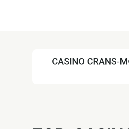
CASINO CRANS‑MO