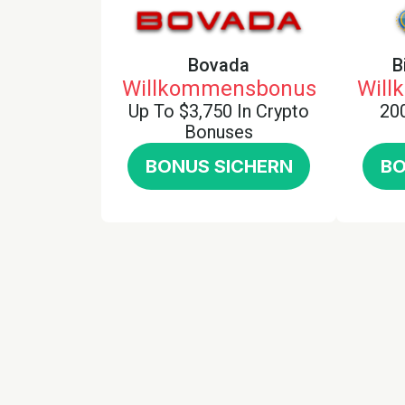
Bovada
B
Willkommensbonus
Wil
Up To $3,750 In Crypto
20
Bonuses
BONUS SICHERN
BO