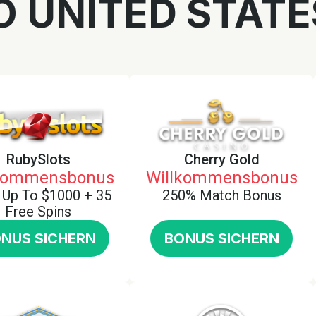
NO
UNITED STATE
RubySlots
Cherry Gold
lkommensbonus
Willkommensbonus
Up To $1000 + 35
250% Match Bonus
Free Spins
NUS SICHERN
BONUS SICHERN