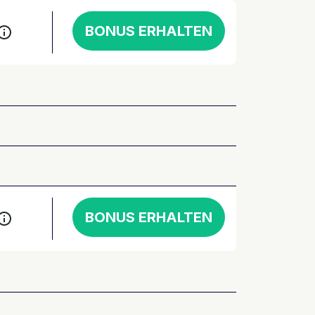
BONUS ERHALTEN
BONUS ERHALTEN