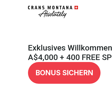
Exklusives Willkomme
A$4,000 + 400 FREE S
BONUS SICHERN